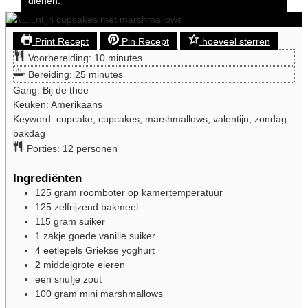
dienen.
Print Recept
Pin Recept
hoeveel sterren
Voorbereiding:
10
minutes
Bereiding:
25
minutes
Gang:
Bij de thee
Keuken:
Amerikaans
Keyword:
cupcake, cupcakes, marshmallows, valentijn, zondag
bakdag
Porties:
12
personen
Ingrediënten
125
gram
roomboter op kamertemperatuur
125
zelfrijzend
bakmeel
115
gram
suiker
1
zakje
goede vanille suiker
4
eetlepels
Griekse yoghurt
2
middelgrote
eieren
een
snufje
zout
100
gram
mini marshmallows