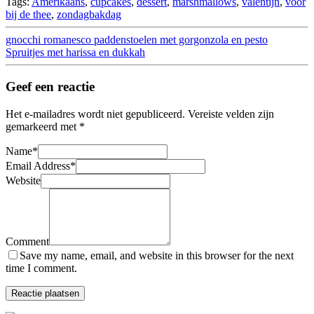
Tags:
Amerikaans
,
cupcakes
,
dessert
,
marshmallows
,
valentijn
,
voor
bij de thee
,
zondagbakdag
gnocchi romanesco paddenstoelen met gorgonzola en pesto
Spruitjes met harissa en dukkah
Geef een reactie
Het e-mailadres wordt niet gepubliceerd.
Vereiste velden zijn
gemarkeerd met
*
Name
*
Email Address
*
Website
Comment
Save my name, email, and website in this browser for the next
time I comment.