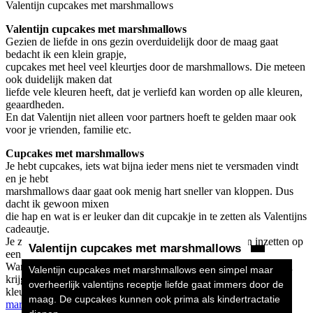
Valentijn cupcakes met marshmallows
Valentijn cupcakes met marshmallows
Gezien de liefde in ons gezin overduidelijk door de maag gaat
bedacht ik een klein grapje,
cupcakes met heel veel kleurtjes door de marshmallows. Die meteen
ook duidelijk maken dat
liefde vele kleuren heeft, dat je verliefd kan worden op alle kleuren,
geaardheden.
En dat Valentijn niet alleen voor partners hoeft te gelden maar ook
voor je vrienden, familie etc.
Cupcakes met marshmallows
Je hebt cupcakes, iets wat bijna ieder mens niet te versmaden vindt
en je hebt
marshmallows daar gaat ook menig hart sneller van kloppen. Dus
dacht ik gewoon mixen
die hap en wat is er leuker dan dit cupcakje in te zetten als Valentijns
cadeautje.
Je zou ze trouwens ook als regenboog cupcakes kunnen inzetten op
Valentijn cupcakes met marshmallows
een kinderpartijtje.
Want de marshmallows die je in de cupcakes doet smelten en dan
Valentijn cupcakes met marshmallows een simpel maar
krijg je een leuk
overheerlijk valentijns receptje liefde gaat immers door de
kleurenpallet aan de binnenkant. Ik heb trouwens
mini
maag. De cupcakes kunnen ook prima als kindertractatie
marshmallows
gebruikt.